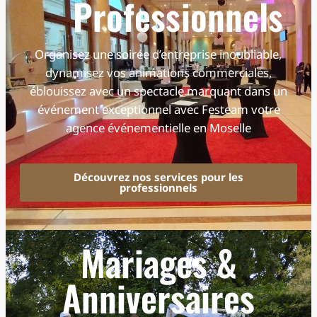
Professionnels
Organisez une soirée d’entreprise inoubliable,
dynamisez vos animations commerciales,
éblouissez avec un spectacle marquant dans un
événement exceptionnel avec Festeam votre
agence événementielle en Moselle
Découvrez nos services pour les
professionnels
Mariages &
Anniversaires