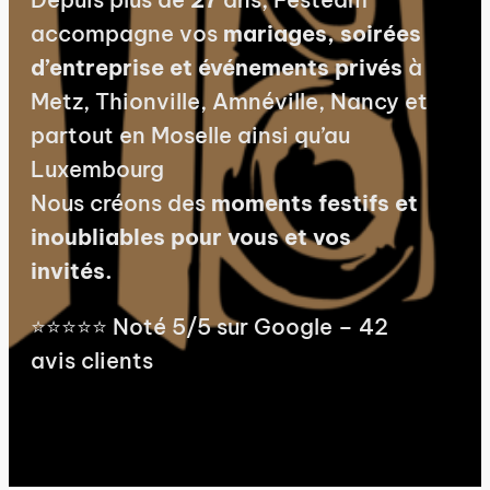
accompagne vos
mariages, soirées
d’entreprise et événements privés
à
Metz, Thionville, Amnéville, Nancy et
partout en Moselle ainsi qu’au
Luxembourg
Nous créons des
moments festifs et
inoubliables pour vous et vos
invités.
⭐⭐⭐⭐⭐ Noté 5/5 sur Google – 42
avis clients