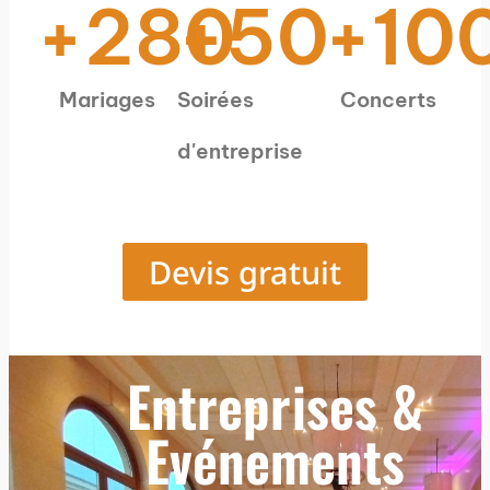
+
280
+
50
+
10
Mariages
Soirées
Concerts
d'entreprise
Devis gratuit
Entreprises &
Evénements